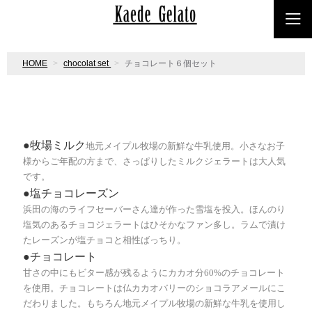
HOME
chocolat set
チョコレート６個セット
●牧場ミルク
地元メイプル牧場の新鮮な牛乳使用。小さなお子
様からご年配の方まで、さっぱりしたミルクジェラートは大人気
です。
●塩チョコレーズン
浜田の海のライフセーバーさん達が作った雪塩を投入。ほんのり
塩気のあるチョコジェラートはひそかなファン多し。ラムで漬け
たレーズンが塩チョコと相性ばっちり。
●チョコレート
甘さの中にもビター感が残るようにカカオ分60%のチョコレート
を使用。チョコレートは仏カカオバリーのショコラアメールにこ
だわりました。
もちろん地元メイプル牧場の新鮮な牛乳を使用し